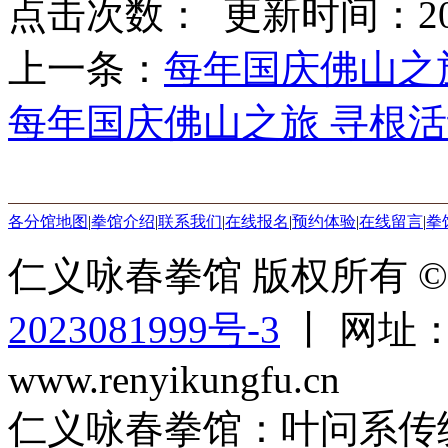
点击次数：
更新时间：2014-
上一条：
每年国庆佛山之旅
每年国庆佛山之旅 寻根活
各分馆地图
|
拳馆介绍
|
联系我们
|
在线报名
|
预约体验
|
在线留言
|
拳
仁义咏春拳馆 版权所有 © 2
2023081999号-3
丨 网址：ww
www.renyikungfu.cn
仁义咏春拳馆：叶问系传