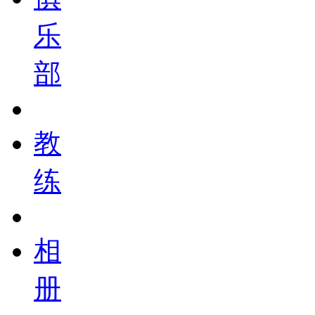
乐
部
教
练
相
册