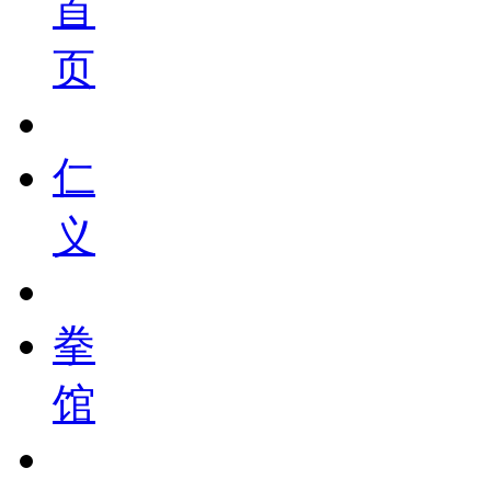
首
页
仁
义
拳
馆