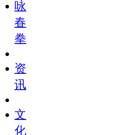
咏
春
拳
资
讯
文
化