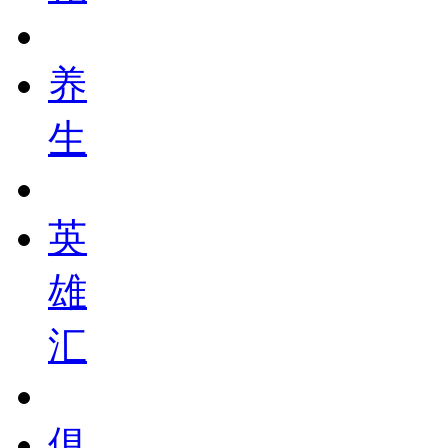
养
生
英
雄
汇
俱