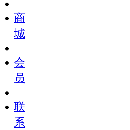
商
城
会
员
联
系