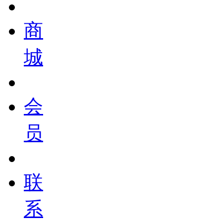
商
城
会
员
联
系