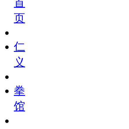
首
页
仁
义
拳
馆