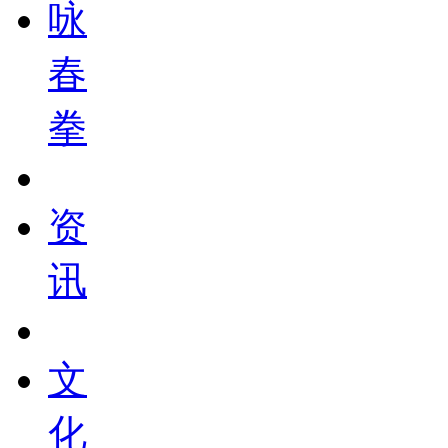
咏
春
拳
资
讯
文
化