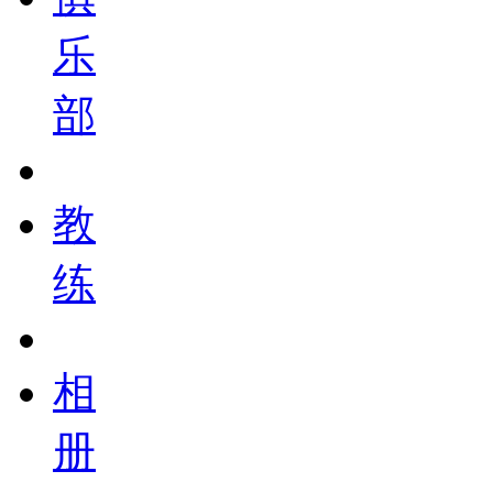
乐
部
教
练
相
册