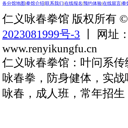
各分馆地图
|
拳馆介绍
|
联系我们
|
在线报名
|
预约体验
|
在线留言
|
拳
仁义咏春拳馆 版权所有 © 2
2023081999号-3
丨 网址：ww
www.renyikungfu.cn
仁义咏春拳馆：叶问系传
咏春拳，防身健体，实战
咏春，成人班，常年招生