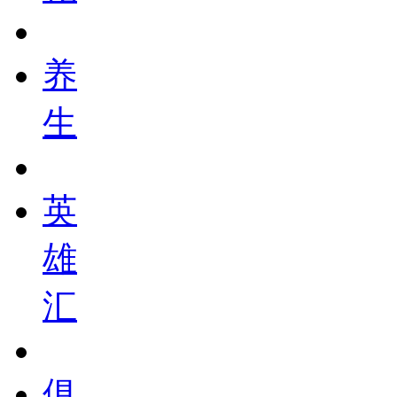
养
生
英
雄
汇
俱