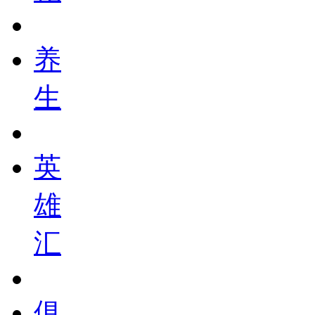
养
生
英
雄
汇
俱