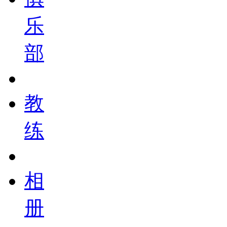
乐
部
教
练
相
册