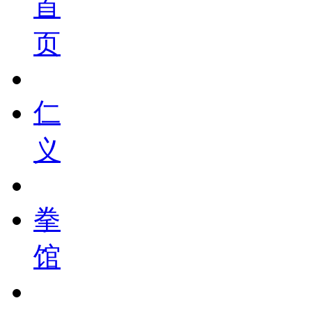
首
页
仁
义
拳
馆