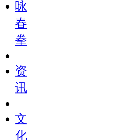
咏
春
拳
资
讯
文
化