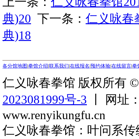
上一条：
仁义咏春拳馆20
典)20
下一条：
仁义咏春拳
典)18
各分馆地图
|
拳馆介绍
|
联系我们
|
在线报名
|
预约体验
|
在线留言
|
拳
仁义咏春拳馆 版权所有 © 2
2023081999号-3
丨 网址：ww
www.renyikungfu.cn
仁义咏春拳馆：叶问系传