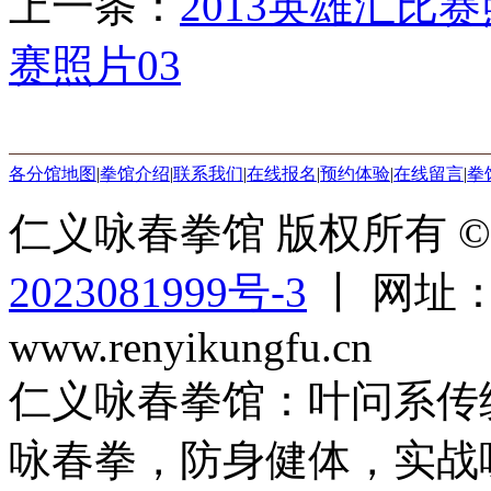
上一条：
2013英雄汇比赛
赛照片03
各分馆地图
|
拳馆介绍
|
联系我们
|
在线报名
|
预约体验
|
在线留言
|
拳
仁义咏春拳馆 版权所有 © 2
2023081999号-3
丨 网址：ww
www.renyikungfu.cn
仁义咏春拳馆：叶问系传
咏春拳，防身健体，实战