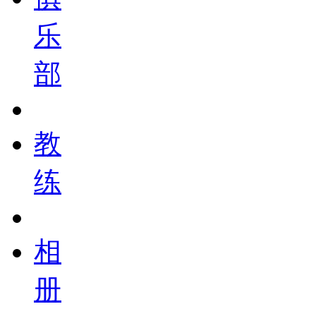
乐
部
教
练
相
册