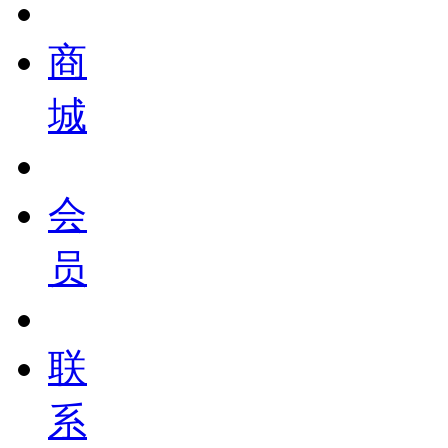
商
城
会
员
联
系