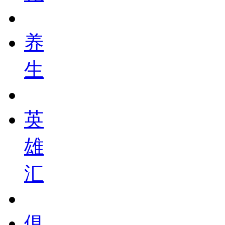
养
生
英
雄
汇
俱