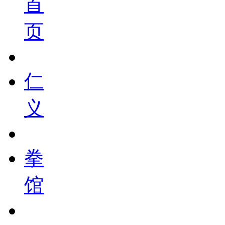
首
页
仁
义
拳
馆