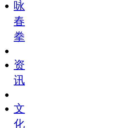
咏
春
拳
资
讯
文
化