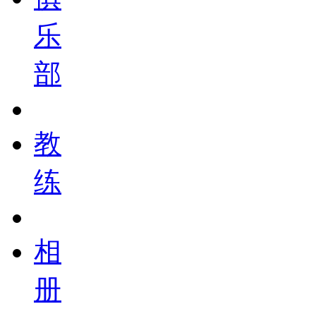
乐
部
教
练
相
册