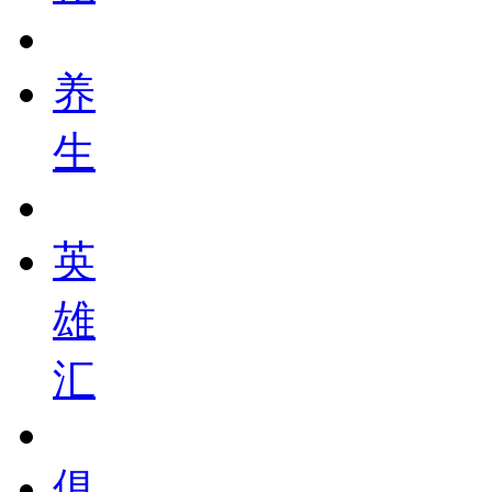
养
生
英
雄
汇
俱