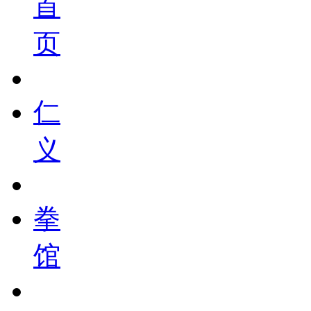
首
页
仁
义
拳
馆