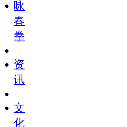
咏
春
拳
资
讯
文
化