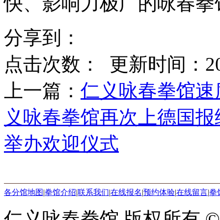
快、影响力极广的咏春拳
分享到：
点击次数：
更新时间：2015-
上一篇：
仁义咏春拳馆速
义咏春拳馆再次上德国报纸 
举办欢迎仪式
各分馆地图
|
拳馆介绍
|
联系我们
|
在线报名
|
预约体验
|
在线留言
|
拳
仁义咏春拳馆 版权所有 © 2