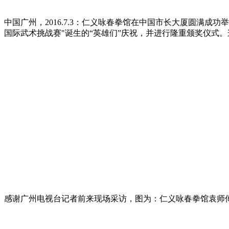
中国广州，2016.7.3：仁义咏春拳馆在中国市长大厦圆满成功
国际武术挑战赛"诞生的“英雄们”庆祝，并进行隆重颁奖仪式。这
感谢广州电视台记者前来现场采访，图为：仁义咏春拳馆袁师傅