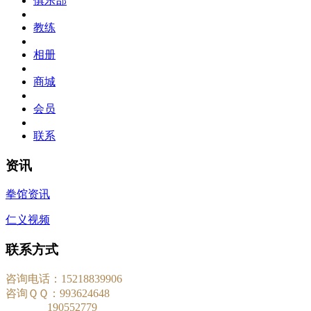
俱乐部
教练
相册
商城
会员
联系
资讯
拳馆资讯
仁义视频
联系方式
咨询电话：15218839906
咨询ＱＱ：993624648
190552779