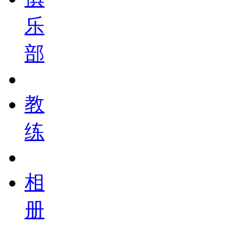
乐
部
教
练
相
册