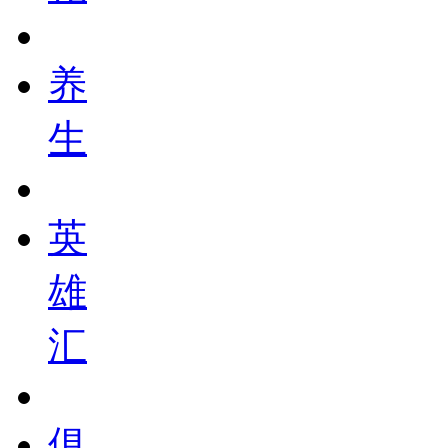
养
生
英
雄
汇
俱