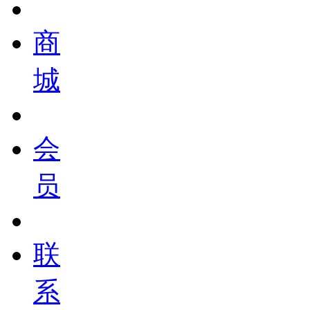
商
城
会
员
联
系