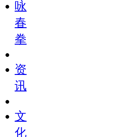
咏
春
拳
资
讯
文
化