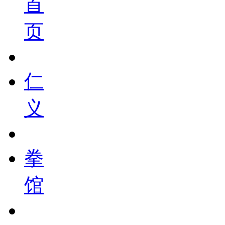
首
页
仁
义
拳
馆