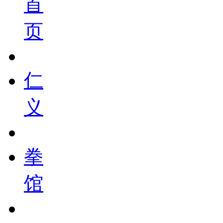
首
页
仁
义
拳
馆