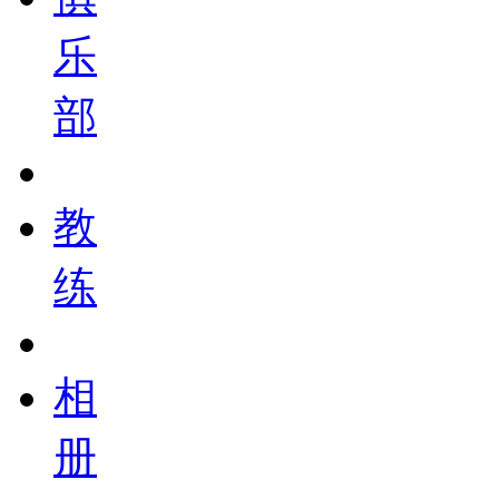
乐
部
教
练
相
册