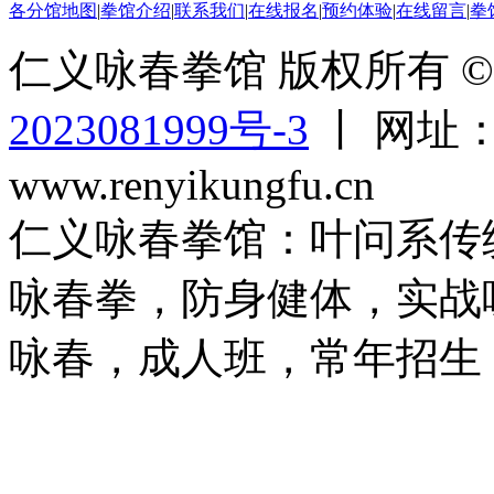
各分馆地图
|
拳馆介绍
|
联系我们
|
在线报名
|
预约体验
|
在线留言
|
拳
仁义咏春拳馆 版权所有 © 2
2023081999号-3
丨 网址：ww
www.renyikungfu.cn
仁义咏春拳馆：叶问系传
咏春拳，防身健体，实战
咏春，成人班，常年招生