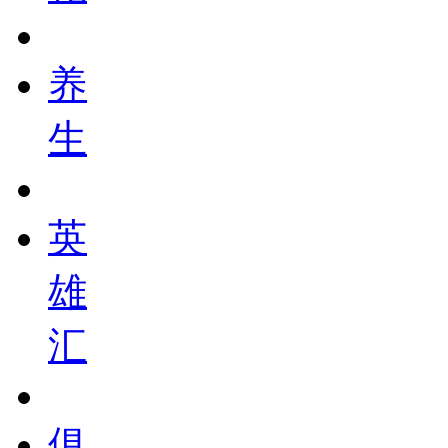
养
生
英
雄
汇
俱