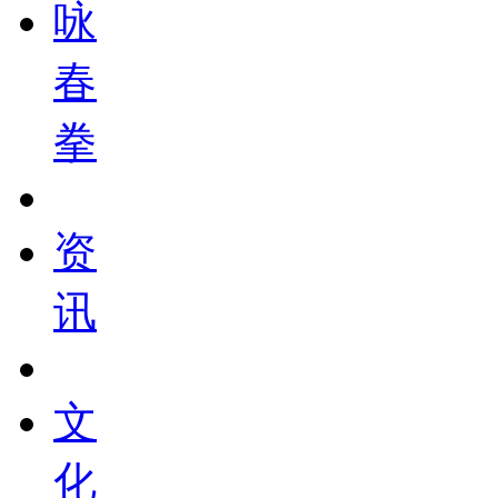
咏
春
拳
资
讯
文
化