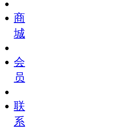
商
城
会
员
联
系