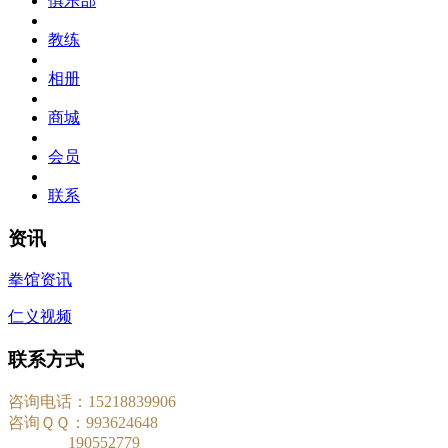
俱乐部
教练
相册
商城
会员
联系
资讯
拳馆资讯
仁义视频
联系方式
咨询电话：15218839906
咨询ＱＱ：993624648
190552779