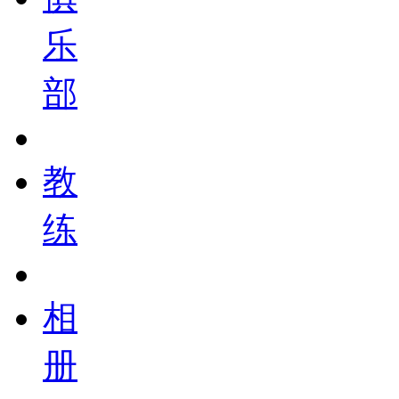
乐
部
教
练
相
册