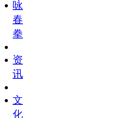
咏
春
拳
资
讯
文
化