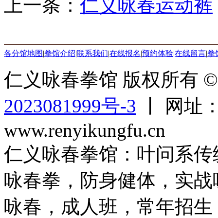
上一条：
仁义咏春运动裤
各分馆地图
|
拳馆介绍
|
联系我们
|
在线报名
|
预约体验
|
在线留言
|
拳
仁义咏春拳馆 版权所有 © 2
2023081999号-3
丨 网址：ww
www.renyikungfu.cn
仁义咏春拳馆：叶问系传
咏春拳，防身健体，实战
咏春，成人班，常年招生