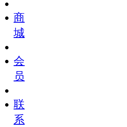
商
城
会
员
联
系