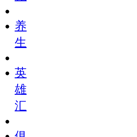
养
生
英
雄
汇
俱