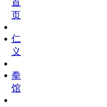
首
页
仁
义
拳
馆