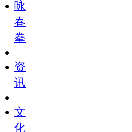
咏
春
拳
资
讯
文
化