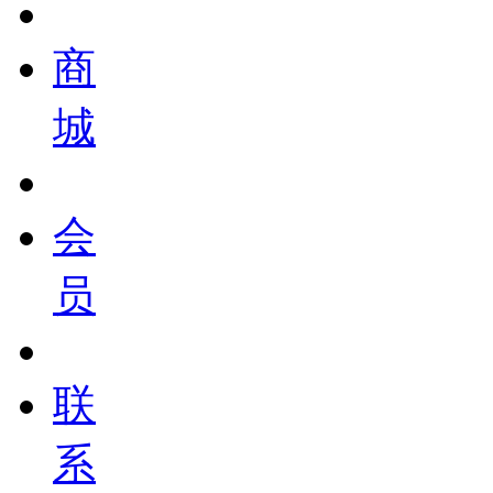
商
城
会
员
联
系