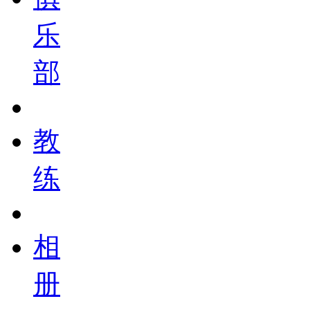
乐
部
教
练
相
册