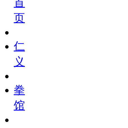
首
页
仁
义
拳
馆