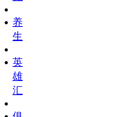
养
生
英
雄
汇
俱